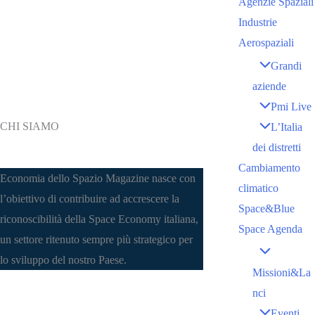
Agenzie Spaziali
Industrie
Aerospaziali
Grandi
aziende
Pmi Live
CHI SIAMO
L’Italia
dei distretti
Cambiamento
Economia dello Spazio Magazine nasce con
climatico
l’obiettivo di contribuire ad accrescere la
Space&Blue
riconoscibilità della Space Economy italiana,
Space Agenda
un settore ritenuto sempre più strategico per
lo sviluppo del nostro Paese.
Missioni&La
nci
Eventi