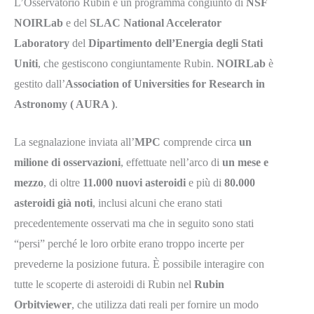
L’Osservatorio Rubin è un programma congiunto di
NSF
NOIRLab
e del
SLAC National Accelerator
Laboratory
del
Dipartimento dell’Energia degli Stati
Uniti
, che gestiscono congiuntamente Rubin.
NOIRLab
è
gestito dall’
Association of Universities for Research in
Astronomy ( AURA )
.
La segnalazione inviata all’
MPC
comprende circa
un
milione di osservazioni
, effettuate nell’arco di
un mese e
mezzo
, di oltre
11.000 nuovi asteroidi
e più di
80.000
asteroidi già noti
, inclusi alcuni che erano stati
precedentemente osservati ma che in seguito sono stati
“persi” perché le loro orbite erano troppo incerte per
prevederne la posizione futura. È possibile interagire con
tutte le scoperte di asteroidi di Rubin nel
Rubin
Orbitviewer
, che utilizza dati reali per fornire un modo