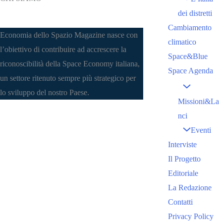
dei distretti
Cambiamento
Economia dello Spazio Magazine nasce con
climatico
l’obiettivo di contribuire ad accrescere la
Space&Blue
riconoscibilità della Space Economy italiana,
Space Agenda
un settore ritenuto sempre più strategico per
lo sviluppo del nostro Paese.
Missioni&La
nci
Eventi
Interviste
Il Progetto
Editoriale
La Redazione
Contatti
Privacy Policy