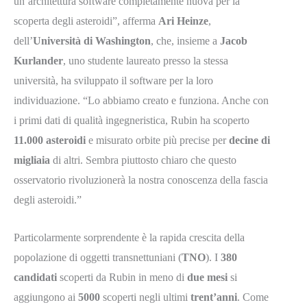
un’architettura software completamente nuova per la
scoperta degli asteroidi”, afferma
Ari Heinze
,
dell’
Università di Washington
, che, insieme a
Jacob
Kurlander
, uno studente laureato presso la stessa
università, ha sviluppato il software per la loro
individuazione. “Lo abbiamo creato e funziona. Anche con
i primi dati di qualità ingegneristica, Rubin ha scoperto
11.000 asteroidi
e misurato orbite più precise per
decine di
migliaia
di altri. Sembra piuttosto chiaro che questo
osservatorio rivoluzionerà la nostra conoscenza della fascia
degli asteroidi.”
Particolarmente sorprendente è la rapida crescita della
popolazione di oggetti transnettuniani (
TNO
). I
380
candidati
scoperti da Rubin in meno di
due mesi
si
aggiungono ai
5000
scoperti negli ultimi
trent’anni
. Come