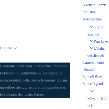
Agenzie Spaziali
Industrie
Aerospaziali
Grandi
aziende
Pmi Live
CHI SIAMO
L’Italia
dei distretti
Cambiamento
Economia dello Spazio Magazine nasce con
climatico
l’obiettivo di contribuire ad accrescere la
Space&Blue
riconoscibilità della Space Economy italiana,
Space Agenda
un settore ritenuto sempre più strategico per
lo sviluppo del nostro Paese.
Missioni&La
nci