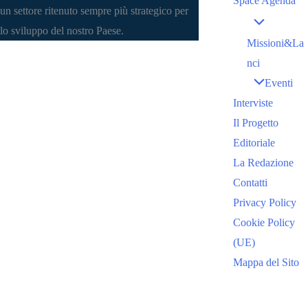
Space Agenda
un settore ritenuto sempre più strategico per
lo sviluppo del nostro Paese.
Missioni&La
nci
Eventi
Interviste
Il Progetto
Editoriale
La Redazione
Contatti
Privacy Policy
Cookie Policy
(UE)
Mappa del Sito