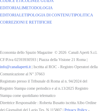
CODICE ETICO
LINEE GUIDA
EDITORIALI
METODOLOGIA
EDITORIALE
TIPOLOGIA DI CONTENUTI
POLITICA
CORREZIONI E RETTIFICHE
Economia dello Spazio Magazine © 2026 Canali Aperti S.r.l.
CF/P.iva 02593930593 | Piazza della Visione 21 Roma |
info@canaliaperti.it
| Iscritta al ROC - Registro Operatori della
Comunicazione al N° 37663
Registrato presso il Tribunale di Roma al n. 94/2024 del
Registro Stampa come periodico e al n.13/2025 Registro
Stampa come quotidiano telematico
Direttrice Responsabile : Roberta Busatto iscritta Albo Ordine
dei Giornalisti del Lazio Tes. N.115807 |
Privacy Policy
-