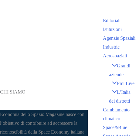
Editoriali
Istituzioni
Agenzie Spaziali
Industrie
Aerospaziali
Grandi
aziende
Pmi Live
CHI SIAMO
L’Italia
dei distretti
Cambiamento
Economia dello Spazio Magazine nasce con
climatico
l’obiettivo di contribuire ad accrescere la
Space&Blue
riconoscibilità della Space Economy italiana,