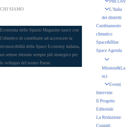
Pmi Live
CHI SIAMO
L’Italia
dei distretti
Cambiamento
Economia dello Spazio Magazine nasce con
climatico
l’obiettivo di contribuire ad accrescere la
Space&Blue
riconoscibilità della Space Economy italiana,
Space Agenda
un settore ritenuto sempre più strategico per
lo sviluppo del nostro Paese.
Missioni&La
nci
Eventi
Interviste
Il Progetto
Editoriale
La Redazione
Contatti