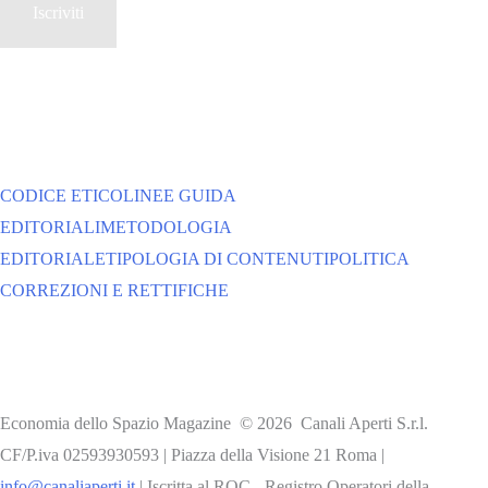
CODICE ETICO
LINEE GUIDA
EDITORIALI
METODOLOGIA
EDITORIALE
TIPOLOGIA DI CONTENUTI
POLITICA
CORREZIONI E RETTIFICHE
Economia dello Spazio Magazine © 2026 Canali Aperti S.r.l.
CF/P.iva 02593930593 | Piazza della Visione 21 Roma |
info@canaliaperti.it
| Iscritta al ROC - Registro Operatori della