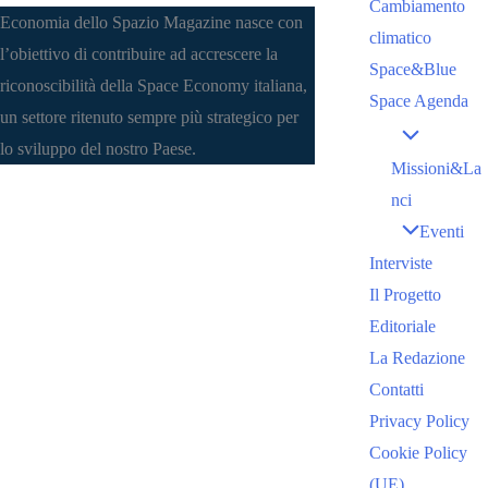
Cambiamento
Economia dello Spazio Magazine nasce con
climatico
l’obiettivo di contribuire ad accrescere la
Space&Blue
riconoscibilità della Space Economy italiana,
Space Agenda
un settore ritenuto sempre più strategico per
lo sviluppo del nostro Paese.
Missioni&La
nci
Eventi
Interviste
Il Progetto
Editoriale
La Redazione
Contatti
Privacy Policy
Cookie Policy
(UE)