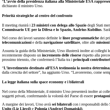
“
L’avvio della presidenza italiana alla Ministeriale ESA rappres
dichiarato il ministro Urso.
Priorità strategiche al centro del confronto
Il meeting riunirà i
23 ministri con delega allo Spazio
degli Stati mem
Commissario UE per la Difesa e lo Spazio, Andrius Kubilius
. Sar
Nel corso dei lavori saranno definite le
linee programmatiche
dei pri
telecomunicazioni
e della
navigazione satellitare
, oltre alle
missioni
Assunta la guida della Ministeriale, Urso illustrerà inoltre ai colleghi 
recentemente disposto un
incremento delle risorse
rispetto alla prec
prossimo triennio, che confermerà l’Italia tra i
principali contributor
“
L’investimento destinato all’ESA testimonia la nostra determina
dalla crescita del settore”, ha aggiunto Urso. “Lavoreremo, come semp
La legge italiana sulla space economy e i bilaterali
Nel corso della Ministeriale, il ministro Urso presenterà inoltre ai coll
soggetti privati, confermando la volontà del Paese di essere
protagoni
A margine dei lavori, Urso avrà
sei bilaterali
con i responsabili dello
Unito (Liz Lloyd)
e
Polonia (Andrzej Domański)
.