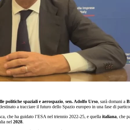
le politiche spaziali e aerospazio
,
sen. Adolfo Urso
, sarà domani a
B
stinato a tracciare il futuro dello Spazio europeo in una fase di particol
sca, che ha guidato l’ESA nel triennio 2022-25, e quella
italiana
, che p
alia nel
2028
.