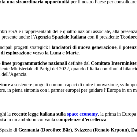
enta una straordinaria opportunità
per il nostro Paese per consolidare
bri ESA e i rappresentanti delle quattro nazioni associate, alla presenz
à presente anche l’
Agenzia Spaziale Italiana
con il presidente
Teodoro
ncipali progetti strategici: i
lanciatori di nuova generazione
, il
potenz
 di esplorazione verso la Luna e Marte
.
le
linee programmatiche nazionali
definite dal
Comitato Interminister
edente Ministeriale di Parigi del 2022, quando l’Italia contribuì al bila
i
dell’Agenzia.
zione
a sostenere progetti comuni capaci di unire innovazione, sviluppo 
re, in piena sintonia con i partner europei per guidare l’Europa in un
eghi la
recente legge italiana sulla
space economy
, la prima in Europa 
sta
in un ambito in cui vanta
competenze d’eccellenza
.
 Spazio di
Germania (Dorothee Bär)
,
Svizzera (Renato Krpoun)
,
Da