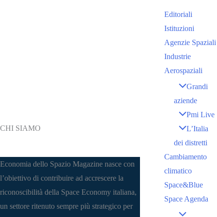
Editoriali
Istituzioni
Agenzie Spaziali
Industrie
Aerospaziali
Grandi
aziende
Pmi Live
CHI SIAMO
L’Italia
dei distretti
Cambiamento
Economia dello Spazio Magazine nasce con
climatico
l’obiettivo di contribuire ad accrescere la
Space&Blue
riconoscibilità della Space Economy italiana,
Space Agenda
un settore ritenuto sempre più strategico per