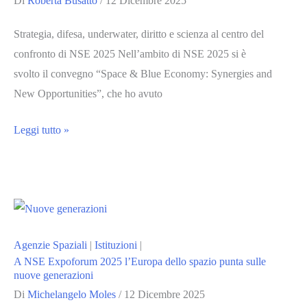
Di
Roberta Busatto
/
12 Dicembre 2025
space
economy
Strategia, difesa, underwater, diritto e scienza al centro del
confronto di NSE 2025 Nell’ambito di NSE 2025 si è
svolto il convegno “Space & Blue Economy: Synergies and
New Opportunities”, che ho avuto
Space
Leggi tutto »
&
Blue
Economy:
sinergie
e
Agenzie Spaziali
|
Istituzioni
|
nuove
A NSE Expoforum 2025 l’Europa dello spazio punta sulle
opportunità
nuove generazioni
Di
Michelangelo Moles
/
12 Dicembre 2025