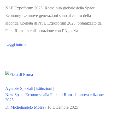
NSE Expoforum 2025, Roma hub globale della Space
Economy Le nuove generazioni sono al centro della
seconda giornata di NSE Expoforum 2025, organizzato da
Fiera Roma in collaborazione con l’Agenzia
A
Leggi tutto »
NSE
Expoforum
2025
l’Europa
dello
Agenzie Spaziali
|
Istituzioni
|
spazio
New Space Economy: alla Fiera di Roma la nuova edizione
punta
2025
sulle
Di
Michelangelo Moles
/
10 Dicembre 2025
nuove