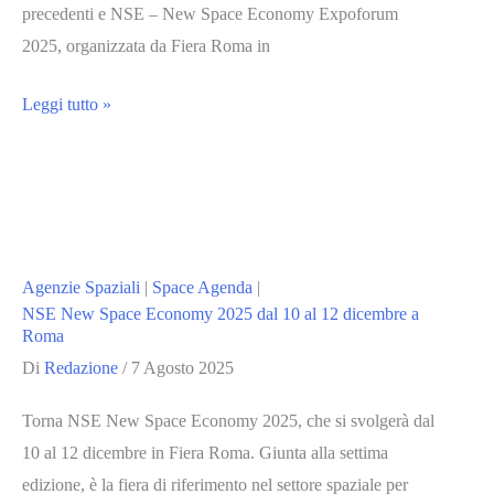
precedenti e NSE – New Space Economy Expoforum
2025, organizzata da Fiera Roma in
Expoforum
Leggi tutto »
2025,
la
Space
Economy
al
Agenzie Spaziali
|
Space Agenda
|
centro
NSE New Space Economy 2025 dal 10 al 12 dicembre a
della
Roma
nuova
Di
Redazione
/
7 Agosto 2025
edizione
Torna NSE New Space Economy 2025, che si svolgerà dal
NSE
10 al 12 dicembre in Fiera Roma. Giunta alla settima
edizione, è la fiera di riferimento nel settore spaziale per