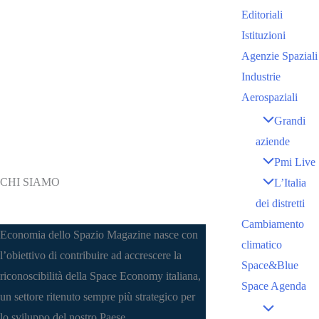
Editoriali
Istituzioni
Agenzie Spaziali
Industrie
Aerospaziali
Grandi
aziende
Pmi Live
CHI SIAMO
L’Italia
dei distretti
Cambiamento
Economia dello Spazio Magazine nasce con
climatico
l’obiettivo di contribuire ad accrescere la
Space&Blue
riconoscibilità della Space Economy italiana,
Space Agenda
un settore ritenuto sempre più strategico per
lo sviluppo del nostro Paese.