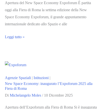
generazioni
Apertura del New Space Economy Expoforum È partita
oggi alla Fiera di Roma la settima edizione della New
Space Economy Expoforum, il grande appuntamento
internazionale dedicato allo Spazio e alle
New
Leggi tutto »
Space
Economy:
alla
Fiera
di
Agenzie Spaziali
|
Istituzioni
|
Roma
New Space Economy: inaugurato l’Expoforum 2025 alla
la
Fiera di Roma
nuova
Di
Michelangelo Moles
/
10 Dicembre 2025
edizione
2025
Apertura dell’Expoforum alla Fiera di Roma Si è inaugurata