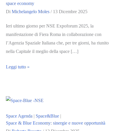
space economy
Di
Michelangelo Moles
/
13 Dicembre 2025
Ieri ultimo giorno per NSE Expoforum 2025, la
manifestazione di Fiera Roma in collaborazione con
l’Agenzia Spaziale Italiana che, per tre giorni, ha riunito
nella Capitale il meglio della space […]
NSE
Leggi tutto »
Expoforum
2025
consolida
Roma
hub
Space Agenda
|
Space&Blue
|
europeo
Space & Blue Economy: sinergie e nuove opportunità
della