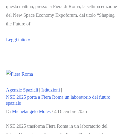
questa mattina, presso la Fiera di Roma, la settima edizione
del New Space Economy Expoforum, dal titolo “Shaping
the Future of
New
Leggi tutto »
Space
Economy:
inaugurato
l’Expoforum
2025
Agenzie Spaziali
|
Istituzioni
|
alla
NSE 2025 porta a Fiera Roma un laboratorio del futuro
Fiera
spaziale
di
Di
Michelangelo Moles
/
4 Dicembre 2025
Roma
NSE 2025 trasforma Fiera Roma in un laboratorio del