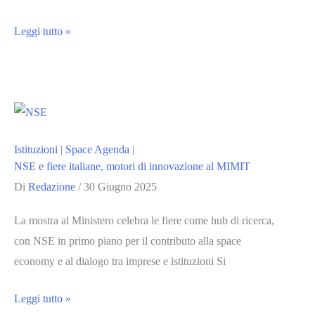
NSE
Leggi tutto »
New
Space
Economy
2025
dal
Istituzioni
|
Space Agenda
|
10
NSE e fiere italiane, motori di innovazione al MIMIT
al
Di
Redazione
/
30 Giugno 2025
12
dicembre
La mostra al Ministero celebra le fiere come hub di ricerca,
a
con NSE in primo piano per il contributo alla space
Roma
economy e al dialogo tra imprese e istituzioni Si
NSE
Leggi tutto »