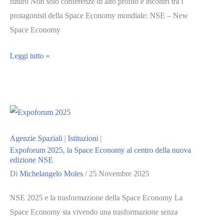
futuro Non solo conferenze di alto profilo e incontri tra i
protagonisti della Space Economy mondiale: NSE – New
Space Economy
NSE
Leggi tutto »
2025
porta
a
Fiera
Roma
Agenzie Spaziali
|
Istituzioni
|
un
Expoforum 2025, la Space Economy al centro della nuova
laboratorio
edizione NSE
del
Di
Michelangelo Moles
/
25 Novembre 2025
futuro
spaziale
NSE 2025 e la trasformazione della Space Economy La
Space Economy sta vivendo una trasformazione senza