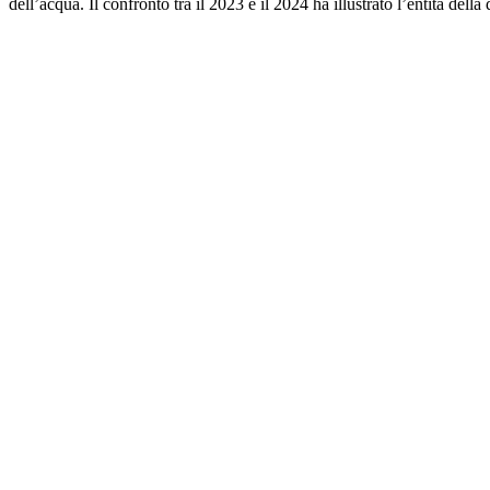
dell’acqua. Il confronto tra il 2023 e il 2024 ha illustrato l’entità dell