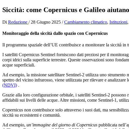
Siccità: come Copernicus e Galileo aiutano
Di
Redazione
/
28 Giugno 2025
/
Cambiamento climatico
,
Istituzioni
Monitoraggio della siccità dallo spazio con Copernicus
Il programma spaziale dell’UE contribuisce a monitorare la siccità in 
I satelliti Copernicus Sentinel forniscono dati preziosi per il monitorag
corpi idrici sulla superficie terrestre. Queste osservazioni sono fondame
acque superficiali.
Ad esempio, la missione satellitare Sentinel-2 utilizza uno strumento mu
spettro del vicino infrarosso, viene utilizzata per rilevare e analizzare
(NDVI)
.
Grazie alla loro configurazione orbitale, i satelliti Sentinel-2 possono 
affidabili sui livelli delle acque. Altre missioni, come Sentinel-1, util
Copernicus non contribuisce solo attraverso i suoi dati, ma sensibiliz
siccità su ecosistemi e comunità.
Ad esempio,
un’immagine del giorno
di Copernicus
pubblicata nell’ap