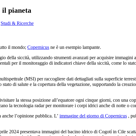
 il pianeta
,
Studi & Ricerche
tutto il mondo;
Copernicus
ne è un esempio lampante.
gio della siccità, utilizzando strumenti avanzati per acquisire immagini a
ntali per il monitoraggio di indicatori chiave della siccità, come lo stato
ltispettrale (MSI) per raccogliere dati dettagliati sulla superficie terres
 lo stato di salute e la copertura della vegetazione, supportando la creazi
rivisitare la stessa posizione all’equatore ogni cinque giorni, con una cop
izzano la tecnologia radar per monitorare i corpi idrici anche di notte o co
za anche l’opinione pubblica. L’
immagine del giorno di Copernicus
, pu
rile 2024 presentava immagini del bacino idrico di Cogotí in Cile scattat