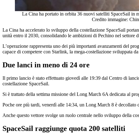
La Cina ha portato in orbita 36 nuovi satelliti SpaceSail in 
Credito immagine: Chi
La Cina ha accelerato lo sviluppo della costellazione SpaceSail portand
unità entro il 2030, consolidando le ambizioni di Pechino nel settore d
L’operazione rappresenta uno dei più importanti avanzamenti del program
capace di competere con Starlink, la mega-costellazione sviluppata da
Due lanci in meno di 24 ore
Il primo lancio è stato effettuato giovedì alle 19:39 dal Centro di lanci
costellazione SpaceSail.
Si è trattato della settima missione del Long March 6A dedicata al pro
Poche ore più tardi, venerdì alle 14:34, un Long March 8 è decollato d
Anche questo vettore svolge un ruolo centrale nello sviluppo della cost
SpaceSail raggiunge quota 200 satelliti