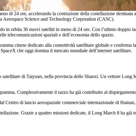
meno di 24 ore, accelerando la costruzione della costellazione destinata 
na Aerospace Science and Technology Corporation (CASC).
o in orbita 36 nuovi satelliti in meno di 24 ore. Con l’ultimo doppio lan
elle telecomunicazioni spaziali e dell’economia dello spazio.
ma cinese dedicato alla connettività satellitare globale e conferma la v
 SpaceX che oggi domina il mercato mondiale dell’internet satellitare.
o satellitare di Taiyuan, nella provincia dello Shanxi. Un vettore Long Ma
gramma. Complessivamente il razzo ha già contribuito al dispiegamento di
al Centro di lancio aerospaziale commerciale internazionale di Hainan, a
ellazione. Grazie a quattro missioni dedicate, il Long March 8 ha già tra