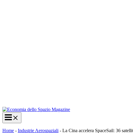
Home
-
Industrie Aerospaziali
-
La Cina accelera SpaceSail: 36 satellit