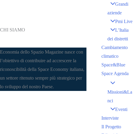
Grandi
aziende
Pmi Live
CHI SIAMO
L’Italia
dei distretti
Cambiamento
Economia dello Spazio Magazine nasce con
climatico
l’obiettivo di contribuire ad accrescere la
Space&Blue
riconoscibilità della Space Economy italiana,
Space Agenda
un settore ritenuto sempre più strategico per
lo sviluppo del nostro Paese.
Missioni&La
nci
Eventi
Interviste
Il Progetto