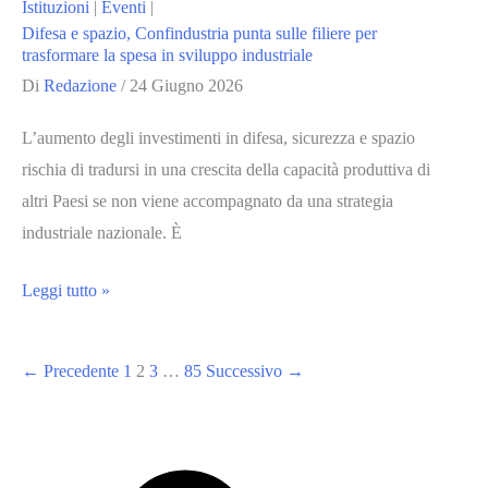
Istituzioni
|
Eventi
|
Difesa e spazio, Confindustria punta sulle filiere per
trasformare la spesa in sviluppo industriale
Di
Redazione
/
24 Giugno 2026
L’aumento degli investimenti in difesa, sicurezza e spazio
rischia di tradursi in una crescita della capacità produttiva di
altri Paesi se non viene accompagnato da una strategia
industriale nazionale. È
Difesa
Leggi tutto »
e
spazio,
←
Precedente
1
2
3
…
85
Successivo
→
Confindustria
punta
sulle
filiere