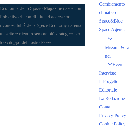
Cambiamento
Economia dello Spazio Magazine nasce con
climatico
l’obiettivo di contribuire ad accrescere la
Space&Blue
riconoscibilità della Space Economy italiana,
Space Agenda
un settore ritenuto sempre più strategico per
lo sviluppo del nostro Paese.
Missioni&La
nci
Eventi
Interviste
Il Progetto
Editoriale
La Redazione
Contatti
Privacy Policy
Cookie Policy