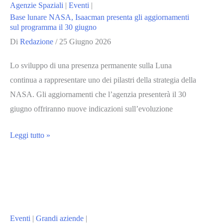
Agenzie Spaziali
|
Eventi
|
sorveglianza
Base lunare NASA, Isaacman presenta gli aggiornamenti
marittima
sul programma il 30 giugno
e
Di
Redazione
/
25 Giugno 2026
il
Lo sviluppo di una presenza permanente sulla Luna
contrasto
continua a rappresentare uno dei pilastri della strategia della
alla
NASA. Gli aggiornamenti che l’agenzia presenterà il 30
pesca
giugno offriranno nuove indicazioni sull’evoluzione
illegale
Base
Leggi tutto »
lunare
NASA,
Isaacman
presenta
gli
Eventi
|
Grandi aziende
|
aggiornamenti