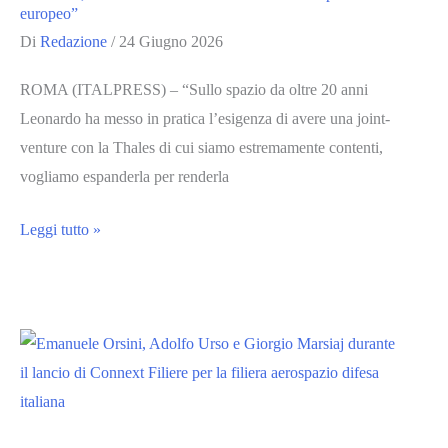
della
europeo”
ricerca
Di
Redazione
/
24 Giugno 2026
per
ROMA (ITALPRESS) – “Sullo spazio da oltre 20 anni
il
Leonardo ha messo in pratica l’esigenza di avere una joint-
sostegno
venture con la Thales di cui siamo estremamente contenti,
della
vogliamo espanderla per renderla
filiera”
Leonardo,
Leggi tutto »
Mariani
“Con
Airbus
creiamo
un
campione
europeo”