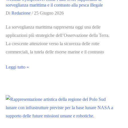
e
sorveglianza marittima e il contrasto alla pesca illegale
PMI
Di
Redazione
/
25 Giugno 2026
del
La sorveglianza marittima rappresenta oggi una delle
Lazio
applicazioni più strategiche dell’Osservazione della Terra.
La crescente attenzione verso la sicurezza delle rotte
commerciali, la tutela delle risorse marine e il contrasto
Webinar
Leggi tutto »
Synspective:
come
i
dati
SAR
supportano
la