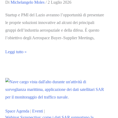
Academy
Di
Michelangelo Moles
/
2 Luglio 2026
di
Startup e PMI del Lazio avranno l’opportunità di presentare
Matera
le proprie soluzioni innovative ad alcuni dei principali
gruppi dell’industria aerospaziale e della difesa. È questo
l’obiettivo degli Aerospace Buyer–Supplier Meetings,
Supply
Leggi tutto »
chain
aerospaziale:
Leonardo,
Airbus
e
Telespazio
incontrano
Space Agenda
|
Eventi
|
startup
Webinar Synspective: come i dati SAR supportano la