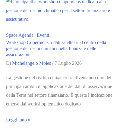
Prunas
alla
cerimonia
inaugurale:
Space Agenda
|
Eventi
|
“Rafforzare
Workshop Copernicus: i dati satellitari al centro della
le
gestione dei rischi climatici nella finanza e nelle
assicurazioni
sinergie
Di
Michelangelo Moles
/
7 Luglio 2026
nel
settore”
La gestione del rischio climatico sta diventando uno dei
principali ambiti di applicazione dei dati di osservazione
della Terra nel settore finanziario. È questa l’indicazione
emersa dal workshop tematico dedicato
Workshop
Leggi tutto »
Copernicus: