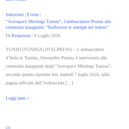
Istituzioni
|
Eventi
|
“Aerospace Meetings Tunisia”, l’ambasciatore Prunas alla
cerimonia inaugurale: “Rafforzare le sinergie nel settore”
Di
Redazione
/
8 Luglio 2026
TUNISI (TUNISIA) (ITALPRESS) – L’ambasciatore
d’Italia in Tunisia, Alessandro Prunas, è intervenuto alla
cerimonia inaugurale degli “Aerospace Meetings Tunisia”,
secondo quanto riportato ieri, martedì 7 luglio 2026, sulla
pagina ufficiale dell’Ambasciata […]
“Aerospace
Leggi tutto »
Meetings
Tunisia”,
l’ambasciatore