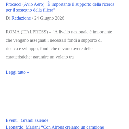
Procacci (Avio Aero) “È importante il supporto della ricerca
sul
per il sostegno della filiera”
programma
Di
Redazione
/
24 Giugno 2026
il
ROMA (ITALPRESS) – “A livello nazionale è importante
30
che vengano assegnati i necessari fondi a supporto di
giugno
ricerca e sviluppo, fondi che devono avere delle
caratteristiche: garantire un volano tra
Procacci
Leggi tutto »
(Avio
Aero)
“È
importante
il
Eventi
|
Grandi aziende
|
supporto
Leonardo, Mariani “Con Airbus creiamo un campione