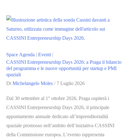
i
dati
satellitari
al
centro
della
Space Agenda
|
Eventi
|
gestione
CASSINI Entrepreneurship Days 2026: a Praga il bilancio
dei
del programma e le nuove opportunità per startup e PMI
spaziali
rischi
Di
Michelangelo Moles
/
7 Luglio 2026
climatici
nella
Dal 30 settembre al 1° ottobre 2026, Praga ospiterà i
finanza
CASSINI Entrepreneurship Days 2026, il principale
e
appuntamento annuale dedicato all’imprenditorialità
nelle
spaziale promosso nell’ambito dell’iniziativa CASSINI
assicurazioni
della Commissione europea. L’evento rappresenta