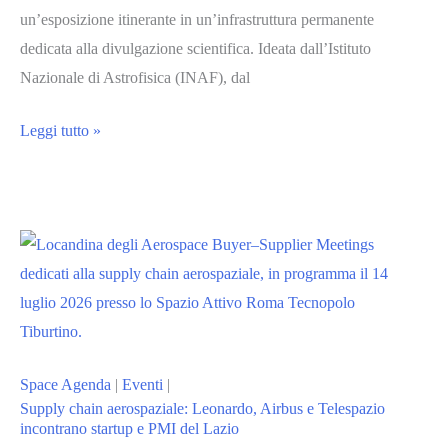
un’esposizione itinerante in un’infrastruttura permanente
startup
dedicata alla divulgazione scientifica. Ideata dall’Istituto
e
Nazionale di Astrofisica (INAF), dal
PMI
spaziali
L’INAF
Leggi tutto »
rende
permanente
la
mostra
“Macchine
del
Tempo”
allo
Space Agenda
|
Eventi
|
SPARKme
Supply chain aerospaziale: Leonardo, Airbus e Telespazio
Space
incontrano startup e PMI del Lazio