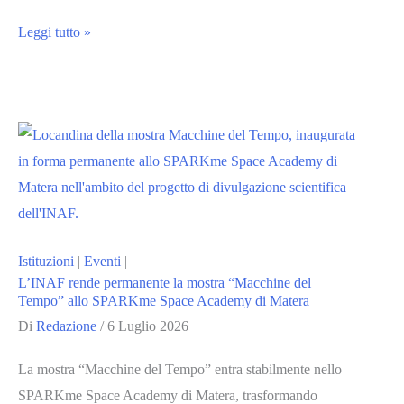
CASSINI
Leggi tutto »
Entrepreneurship
Days
2026:
a
Praga
il
bilancio
del
Istituzioni
|
Eventi
|
programma
L’INAF rende permanente la mostra “Macchine del
e
Tempo” allo SPARKme Space Academy di Matera
le
Di
Redazione
/
6 Luglio 2026
nuove
La mostra “Macchine del Tempo” entra stabilmente nello
opportunità
SPARKme Space Academy di Matera, trasformando
per